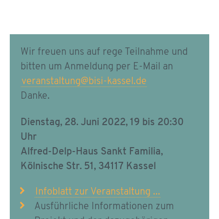
Wir freuen uns auf rege Teilnahme und
bitten um Anmeldung per E-Mail an
veranstaltung@bisi-kassel.de
Danke.
Dienstag, 28. Juni 2022,
19 bis 20:30
Uhr
Alfred-Delp-Haus Sankt Familia,
Kölnische Str. 51, 34117 Kassel
Infoblatt zur Veranstaltung ...
Ausführliche Informationen zum